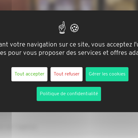
nt votre navigation sur ce site, vous acceptez l'u
es pour vous proposer des services et offres ad
Tout accepter
Tout refuser
Gérer les cookies
n commence maintena
Politique de confidentialité
m de l'agence